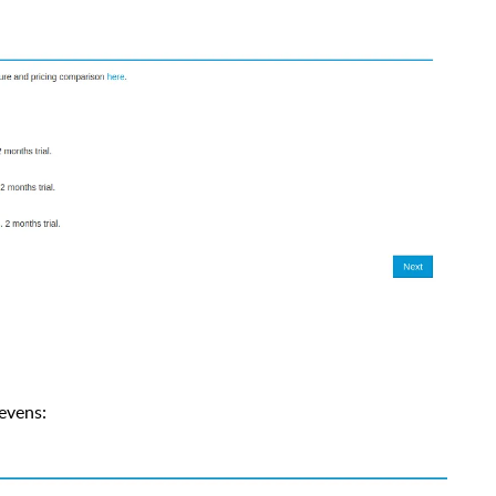
evens: