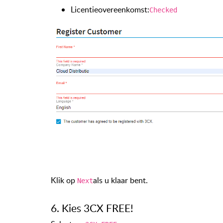
Licentieovereenkomst:
Checked
Klik op
als u klaar bent.
Next
6. Kies 3CX FREE!