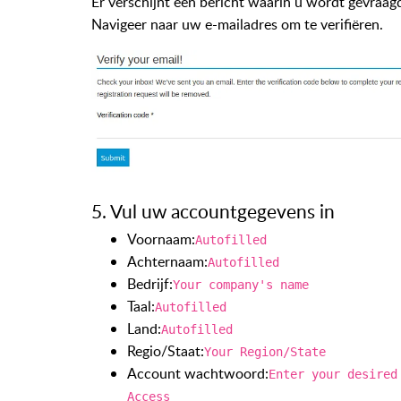
Er verschijnt een bericht waarin u wordt gevraagd
Navigeer naar uw e-mailadres om te verifiëren.
5. Vul uw accountgegevens in
Voornaam:
Autofilled
Achternaam:
Autofilled
Bedrijf:
Your company's name
Taal:
Autofilled
Land:
Autofilled
Regio/Staat:
Your Region/State
Account wachtwoord:
Enter your desired
Access